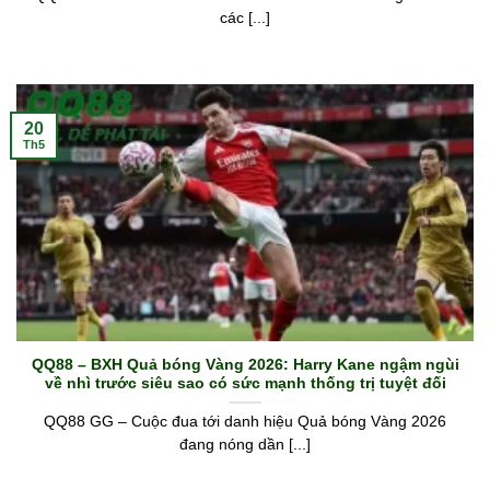
gần như không thấy phản ánh về việc lừa đảo hay
các [...]
gian lận cược.
Dịch vụ chăm sóc khách hàng
Không phải chờ đợi lâu hay gửi email rồi mất hút,
20
Th5
QQ88
cung cấp nhiều kênh liên lạc như: Chat trực tiếp,
Zalo, hotline, Facebook,… Tất cả đều có người hỗ trợ
nhanh chóng trong vài phút. Đội ngũ CSKH vừa có kỹ
năng chuyên môn vừa am hiểu quy trình cũng như tâm
lý hội viên. Dù bạn gặp vấn đề nạp/rút, đăng nhập hay
khuyến mãi,… đều sẽ được hướng dẫn tận từng, xử lý
rõ ràng từng bước.
Giao dịch nạp và rút tiền
QQ88 – BXH Quả bóng Vàng 2026: Harry Kane ngậm ngùi
về nhì trước siêu sao có sức mạnh thống trị tuyệt đối
Nhà cái cam kết thời gian xử lý các giao dịch dao động
QQ88 GG – Cuộc đua tới danh hiệu Quả bóng Vàng 2026
từ 10 đến 30 phút, không giữ lệnh, không câu giờ nhờ
đang nóng dần [...]
vào hệ thống thanh toán tự động. Dù sử dụng tài
khoản ngân hàng hay ví điện tử, nền tảng đều có